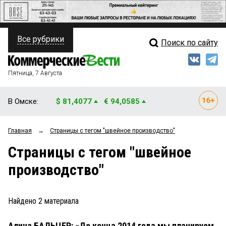
Все рубрики
Поиск по сайту
ПОЛИТИКА
Свежий выпуск
Медиа
ФИНАНСЫ
Пятница, 7 Августа
Кто есть кто
НЕДВИЖИМОСТЬ
В Омске:
$ 81,4077
€ 94,0585
Интервью
БИЗНЕС
Главная
→
Страницы c тегом "швейное производство"
Мнения
ОБЩЕСТВО
Страницы c тегом "швейное
Рейтинги
ЗАКОН
производство"
Блоги
НОВОСТИ КОМПАНИЙ
Архив
Найдено
2
материала
ПРОИСШЕСТВИЯ
Алина БАЛЬЦЕР: «До конца 2014 года мы планируем
СТИЛЬ ЖИЗНИ