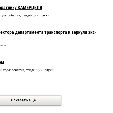
соратнику КАМЕРЦЕЛЯ
года: события, тенденции, слухи.
ректора департамента транспорта и вернули экс-
наты
ом
18 года: события, тенденции, слухи
3
Показать еще