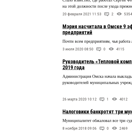
Стало известно, где работал Сергей 
на этой должности после ухода прежн
20 февраля 2021 11:53
2
535
Мэрия насчитала в Омске 9 
предприятий
Почти всем предприятиям, чья работа 
3 июля 2020 08:50
0
4115
Руководитель «Тепловой ком
2019 года
Администрация Омска начала выклады
руководителей муниципальных учреж
26 марта 2020 10:12
1
4012
Налоговики банкротят три м
Муниципалитет обжаловал все три суд
8 ноября 2018 09:06
0
2469