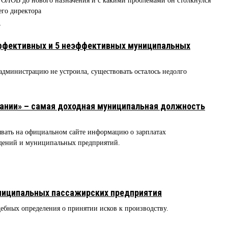
ФРОЛОВ до нового назначения и с какими проблемами он столкнулся
его директора
4
эффективных и 5 неэффективных муниципальных
администрацию не устроила, существовать осталось недолго
пании» – самая доходная муниципальная должность
вать на официальном сайте информацию о зарплатах
дений и муниципальных предприятий.
униципальных пассажирских предприятия
ебных определения о принятии исков к производству.