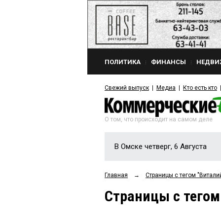
ПОЛИТИКА
ФИНАНСЫ
НЕДВИ
Свежий выпуск
Медиа
Кто есть кто
О том, что происходит на самом деле
В Омске четверг, 6 Августа
Главная
→
Страницы c тегом "Витал
Страницы c тего