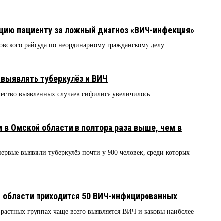
ию пациенту за ложный диагноз «ВИЧ-инфекция»
овского райсуда по неординарному гражданскому делу
 выявлять туберкулёз и ВИЧ
ество выявленных случаев сифилиса увеличилось
 в Омской области в полтора раза выше, чем в
ервые выявили туберкулёз почти у 900 человек, среди которых
й области приходится 50 ВИЧ-инфицированных
зрастных группах чаще всего выявляется ВИЧ и каковы наиболее