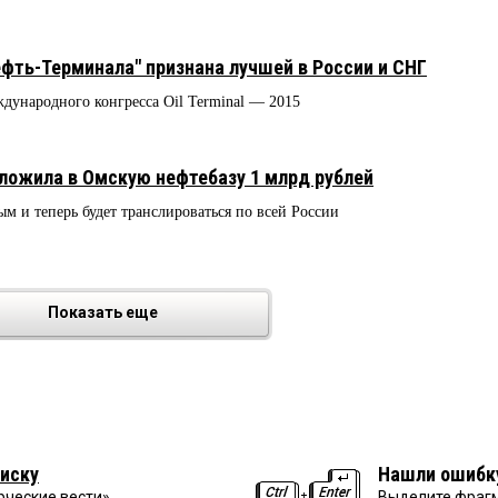
фть-Терминала" признана лучшей в России и СНГ
дународного конгресса Oil Terminal — 2015
ложила в Омскую нефтебазу 1 млрд рублей
м и теперь будет транслироваться по всей России
Показать еще
иску
Нашли ошибк
рческие вести»
Выделите фрагм