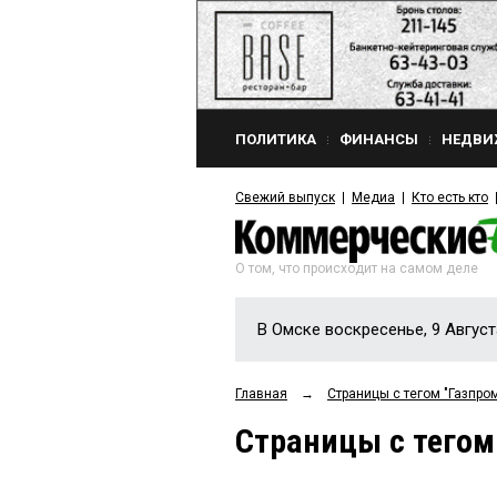
ПОЛИТИКА
ФИНАНСЫ
НЕДВИ
Свежий выпуск
Медиа
Кто есть кто
О том, что происходит на самом деле
В Омске воскресенье, 9 Август
Главная
→
Страницы c тегом "Газпро
Страницы c тегом