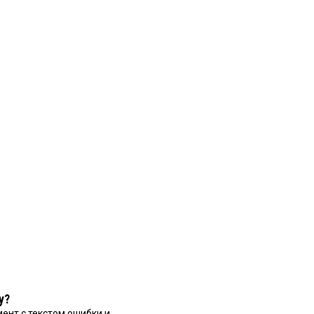
у?
ент с текстом ошибки и