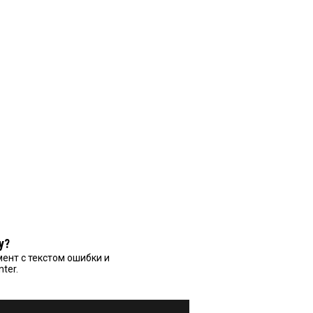
у?
ент с текстом ошибки и
nter.