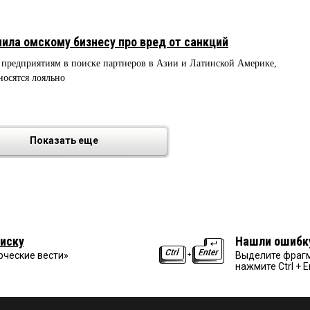
ла омскому бизнесу про вред от санкций
 предприятиям в поиске партнеров в Азии и Латинской Америке,
носятся лояльно
Показать еще
иску
Нашли ошибк
рческие вести»
Выделите фрагм
нажмите Ctrl + E