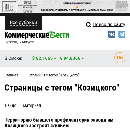
Все рубрики
Поиск по сайту
ПОЛИТИКА
Свежий выпуск
Медиа
ФИНАНСЫ
Суббота, 8 Августа
Кто есть кто
НЕДВИЖИМОСТЬ
В Омске:
$ 82,1665
€ 94,8366
Интервью
БИЗНЕС
Главная
→
Страницы c тегом "Козицкого"
Мнения
ОБЩЕСТВО
Страницы c тегом "Козицкого"
Рейтинги
ЗАКОН
Блоги
НОВОСТИ КОМПАНИЙ
Найден
1
материал
Архив
ПРОИСШЕСТВИЯ
Территорию бывшего профилактория завода им.
Козицкого застроят жильем
СТИЛЬ ЖИЗНИ