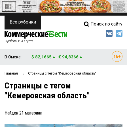
Все рубрики
Поиск по сайту
ПОЛИТИКА
Свежий выпуск
Медиа
ФИНАНСЫ
Суббота, 8 Августа
Кто есть кто
НЕДВИЖИМОСТЬ
В Омске:
$ 82,1665
€ 94,8366
Интервью
БИЗНЕС
Главная
→
Страницы c тегом "Кемеровская область"
Мнения
ОБЩЕСТВО
Страницы c тегом
Рейтинги
ЗАКОН
"Кемеровская область"
Блоги
НОВОСТИ КОМПАНИЙ
Архив
Найден
21
материал
ПРОИСШЕСТВИЯ
СТИЛЬ ЖИЗНИ