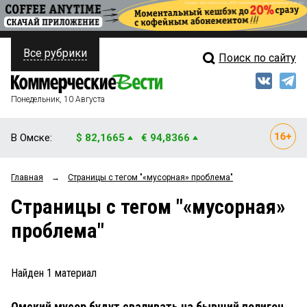
Все рубрики
Поиск по сайту
ПОЛИТИКА
Свежий выпуск
Медиа
ФИНАНСЫ
Понедельник, 10 Августа
Кто есть кто
НЕДВИЖИМОСТЬ
В Омске:
$ 82,1665
€ 94,8366
Интервью
БИЗНЕС
Главная
→
Страницы c тегом "«мусорная» проблема"
Мнения
ОБЩЕСТВО
Страницы c тегом "«мусорная»
Рейтинги
ЗАКОН
проблема"
Блоги
НОВОСТИ КОМПАНИЙ
Архив
Найден
1
материал
ПРОИСШЕСТВИЯ
Омский мусор будут сваливать на бывший полигон
СТИЛЬ ЖИЗНИ