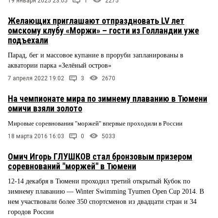
19 января 2025 23:05
1
2275
Желающих приглашают отпраздновать LV лет
омскому клубу «Моржи» – гости из Голландии уже
подъехали
Парад, бег и массовое купание в проруби запланированы в
акватории парка «Зелёный остров»
7 апреля 2022 19:02
3
2670
На чемпионате мира по зимнему плаванию в Тюмени
омичи взяли золото
Мировые соревнования "моржей" впервые проходили в России
18 марта 2016 16:03
0
5033
Омич Игорь ГЛУШКОВ стал бронзовым призером
соревнований "моржей" в Тюмени
12-14 декабря в Тюмени проходил третий открытый Кубок по
зимнему плаванию — Winter Swimming Tyumen Open Cup 2014. В
нем участвовали более 350 спортсменов из двадцати стран и 34
городов России