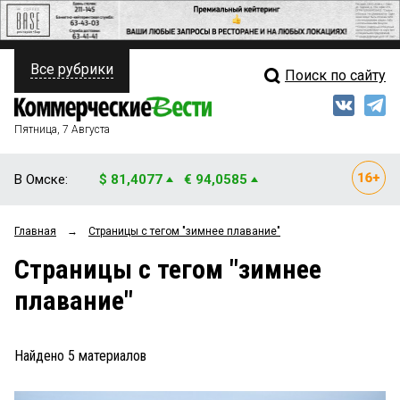
Все рубрики
Поиск по сайту
ПОЛИТИКА
Свежий выпуск
Медиа
ФИНАНСЫ
Пятница, 7 Августа
Кто есть кто
НЕДВИЖИМОСТЬ
В Омске:
$ 81,4077
€ 94,0585
Интервью
БИЗНЕС
Главная
→
Страницы c тегом "зимнее плавание"
Мнения
ОБЩЕСТВО
Страницы c тегом "зимнее
Рейтинги
ЗАКОН
плавание"
Блоги
НОВОСТИ КОМПАНИЙ
Архив
Найдено
5
материалов
ПРОИСШЕСТВИЯ
СТИЛЬ ЖИЗНИ