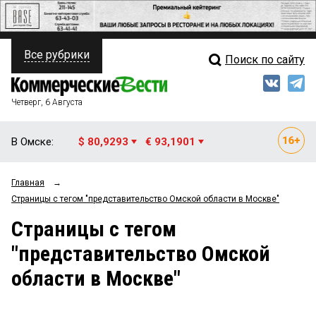
Все рубрики
Поиск по сайту
ПОЛИТИКА
Свежий выпуск
Медиа
ФИНАНСЫ
Четверг, 6 Августа
Кто есть кто
НЕДВИЖИМОСТЬ
В Омске:
$ 80,9293
€ 93,1901
Интервью
БИЗНЕС
Главная
→
Мнения
ОБЩЕСТВО
Страницы c тегом "представительство Омской области в Москве"
Рейтинги
ЗАКОН
Страницы c тегом
"представительство Омской
Блоги
НОВОСТИ КОМПАНИЙ
области в Москве"
Архив
ПРОИСШЕСТВИЯ
СТИЛЬ ЖИЗНИ