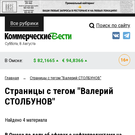
Все рубрики
Поиск по сайту
ПОЛИТИКА
Свежий выпуск
Медиа
ФИНАНСЫ
Суббота, 8 Августа
Кто есть кто
НЕДВИЖИМОСТЬ
В Омске:
$ 82,1665
€ 94,8366
Интервью
БИЗНЕС
Главная
→
Страницы c тегом "Валерий СТОЛБУНОВ"
Мнения
ОБЩЕСТВО
Страницы c тегом "Валерий
Рейтинги
ЗАКОН
СТОЛБУНОВ"
Блоги
НОВОСТИ КОМПАНИЙ
Архив
Найдено
4
материала
ПРОИСШЕСТВИЯ
В Омске по делу об аферах с нефтепродуктами на
СТИЛЬ ЖИЗНИ