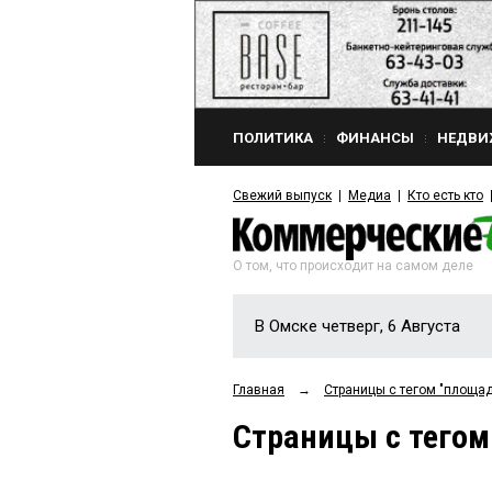
ПОЛИТИКА
ФИНАНСЫ
НЕДВИ
Свежий выпуск
Медиа
Кто есть кто
О том, что происходит на самом деле
В Омске четверг, 6 Августа
Главная
→
Страницы c тегом "площад
Страницы c тегом