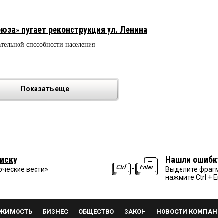
юза» пугает реконструкция ул. Ленина
ательной способности населения
9
Показать еще
иску
Нашли ошибк
рческие вести»
Выделите фрагм
нажмите Ctrl + E
ЖИМОСТЬ
БИЗНЕС
ОБЩЕСТВО
ЗАКОН
НОВОСТИ КОМПАН