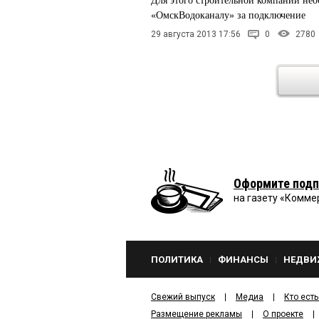
Для этого строительной компании нео
«ОмскВодоканалу» за подключение
29 августа 2013 17:56
0
2780
Оформите подп
на газету «Комме
ПОЛИТИКА
ФИНАНСЫ
НЕДВИ
Свежий выпуск
Медиа
Кто есть
Размещение рекламы
О проекте