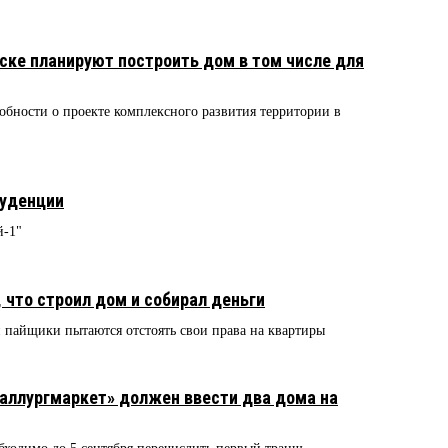
ске планируют построить дом в том числе для
бности о проекте комплексного развития территории в
руденции
й-1"
 что строил дом и собирал деньги
и пайщики пытаются отстоять свои права на квартиры
аллургмаркет» должен ввести два дома на