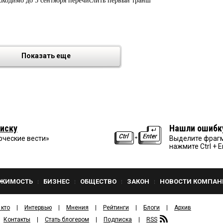
бходимо до 5 сентября перечислить первый транш
Показать еще
иску
Нашли ошибк
рческие вести»
Выделите фрагм
нажмите Ctrl + E
ЖИМОСТЬ
БИЗНЕС
ОБЩЕСТВО
ЗАКОН
НОВОСТИ КОМПАН
 кто
Интервью
Мнения
Рейтинги
Блоги
Архив
Контакты
Стать блогером
Подписка
RSS