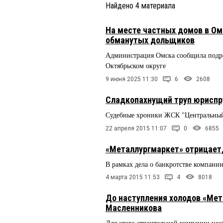
Найдено
4
материала
На месте частных домов в Ом
обманутых дольщиков
Администрация Омска сообщила подро
Октябрьском округе
9 июня 2025 11:30
6
2608
Сладкопахнущий труп юрисп
Судебные хроники ЖСК "Центральны
22 апреля 2015 11:07
0
6855
«Металлургмаркет» отрицает,
В рамках дела о банкротстве компани
4 марта 2015 11:53
4
8018
До наступления холодов «Мет
Масленникова