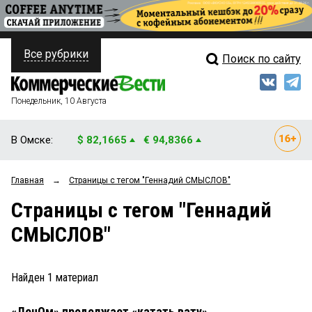
Все рубрики
Поиск по сайту
ПОЛИТИКА
Свежий выпуск
Медиа
ФИНАНСЫ
Понедельник, 10 Августа
Кто есть кто
НЕДВИЖИМОСТЬ
В Омске:
$ 82,1665
€ 94,8366
Интервью
БИЗНЕС
Главная
→
Страницы c тегом "Геннадий СМЫСЛОВ"
Мнения
ОБЩЕСТВО
Страницы c тегом "Геннадий
Рейтинги
ЗАКОН
СМЫСЛОВ"
Блоги
НОВОСТИ КОМПАНИЙ
Архив
Найден
1
материал
ПРОИСШЕСТВИЯ
«ЛенОм» продолжает «катать вату»
СТИЛЬ ЖИЗНИ