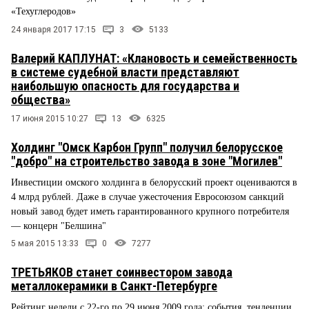
«Техуглеродов»
24 января 2017 17:15
3
5133
Валерий КАПЛУНАТ: «Клановость и семейственность
в системе судебной власти представляют
наибольшую опасность для государства и
общества»
17 июня 2015 10:27
13
6325
Холдинг "Омск Карбон Групп" получил белорусское
"добро" на строительство завода в зоне "Могилев"
Инвестиции омского холдинга в белорусский проект оцениваются в
4 млрд рублей. Даже в случае ужесточения Евросоюзом санкций
новый завод будет иметь гарантированного крупного потребителя
— концерн "Белшина"
5 мая 2015 13:33
0
7277
ТРЕТЬЯКОВ станет соинвестором завода
металлокерамики в Санкт-Петербурге
Рейтинг недели с 22-го по 29 июня 2009 года: события, тенденции,