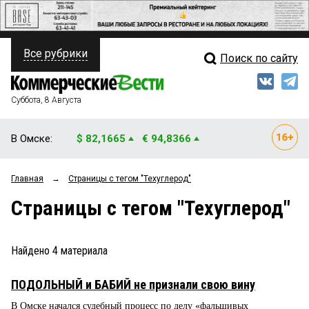
Все рубрики
Поиск по сайту
ПОЛИТИКА
Свежий выпуск
Медиа
ФИНАНСЫ
Суббота, 8 Августа
Кто есть кто
НЕДВИЖИМОСТЬ
В Омске:
$ 82,1665
€ 94,8366
Интервью
БИЗНЕС
Главная
→
Страницы c тегом "Техуглерод"
Мнения
ОБЩЕСТВО
Страницы c тегом "Техуглерод"
Рейтинги
ЗАКОН
Блоги
НОВОСТИ КОМПАНИЙ
Найдено
4
материала
Архив
ПРОИСШЕСТВИЯ
ПОДОЛЬНЫЙ и БАБИЙ не признали свою вину
В Омске начался судебный процесс по делу «фальшивых
СТИЛЬ ЖИЗНИ