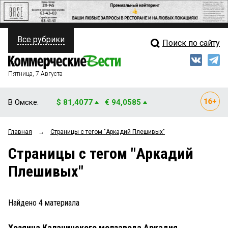
Все рубрики
Поиск по сайту
ПОЛИТИКА
Свежий выпуск
Медиа
ФИНАНСЫ
Пятница, 7 Августа
Кто есть кто
НЕДВИЖИМОСТЬ
В Омске:
$ 81,4077
€ 94,0585
Интервью
БИЗНЕС
Главная
→
Страницы c тегом "Аркадий Плешивых"
Мнения
ОБЩЕСТВО
Страницы c тегом "Аркадий
Рейтинги
ЗАКОН
Плешивых"
Блоги
НОВОСТИ КОМПАНИЙ
Архив
Найдено
4
материала
ПРОИСШЕСТВИЯ
Хозяина Калачинского молзавода Аркадия
СТИЛЬ ЖИЗНИ