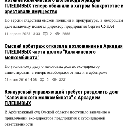
ПЛЕШИВЫХ теперь обвинили в хитром банкротстве и
арестовали имущество
По версии следствия омской полиции и прокуратуры, в нехорошем
деле владельцу помогал директор предприятия Сергей СУКАЧ
11 апреля 2023 13:33
2
2888
Омский арбитраж отказал в возложении на Аркадия
ПЛЕШИВЫХ части долгов "Калачинского
молкомбината"
По уголовному делу о налоговых долгах экс-директор
амнистирован, а теперь освободился от них и в арбитраже
21 июня 2016 14:08
0
3231
Конкурсный управляющий требует разделить долг
"Калачинского молкомбината" с Аркадием
ПЛЕШИВЫХ
В Арбитражный суд Омской области поступило заявление о
привлечении экс-директора предприятия к субсидиарной
ответственности