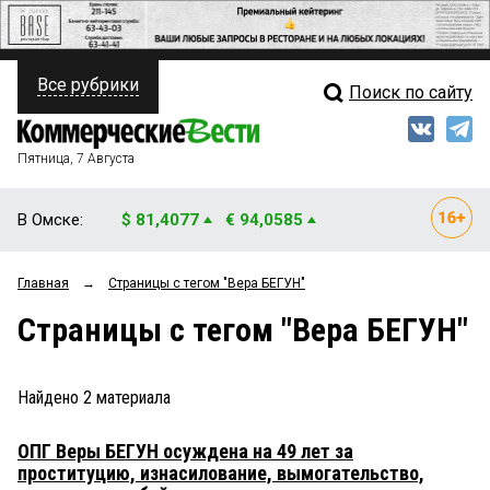
Все рубрики
Поиск по сайту
ПОЛИТИКА
Свежий выпуск
Медиа
ФИНАНСЫ
Пятница, 7 Августа
Кто есть кто
НЕДВИЖИМОСТЬ
В Омске:
$ 81,4077
€ 94,0585
Интервью
БИЗНЕС
Главная
→
Страницы c тегом "Вера БЕГУН"
Мнения
ОБЩЕСТВО
Страницы c тегом "Вера БЕГУН"
Рейтинги
ЗАКОН
Блоги
НОВОСТИ КОМПАНИЙ
Найдено
2
материала
Архив
ПРОИСШЕСТВИЯ
ОПГ Веры БЕГУН осуждена на 49 лет за
проституцию, изнасилование, вымогательство,
СТИЛЬ ЖИЗНИ