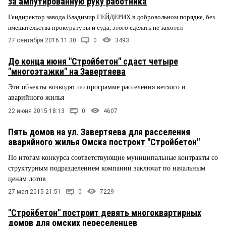
за ампутированную руку работника
Гендиректор завода Владимир ГЕЙДЕРИХ в добровольном порядке, без
вмешательства прокуратуры и суда, этого сделать не захотел
27 сентября 2016 11:30
0
3493
До конца июня "Стройбетон" сдаст четыре
"многоэтажки" на Завертяева
Эти объекты возводят по программе расселения ветхого и
аварийного жилья
22 июня 2015 18:13
0
4607
Пять домов на ул. Завертяева для расселения
аварийного жилья Омска построит "Стройбетон"
По итогам конкурса соответствующие муниципальные контракты со
структурным подразделением компании заключат по начальным
ценам лотов
27 мая 2015 21:51
0
7229
"Стройбетон" построит девять многоквартирных
домов для омских переселенцев