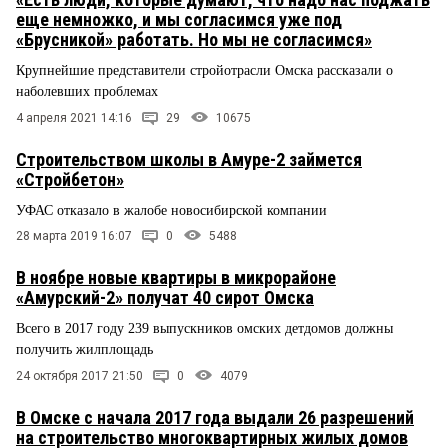
еще немножко, и мы согласимся уже под
«Брусникой» работать. Но мы не согласимся»
Крупнейшие представители стройотрасли Омска рассказали о
наболевших проблемах
4 апреля 2021 14:16
29
10675
Строительством школы в Амуре-2 займется
«Стройбетон»
УФАС отказало в жалобе новосибирской компании
28 марта 2019 16:07
0
5488
В ноябре новые квартиры в микрорайоне
«Амурский-2» получат 40 сирот Омска
Всего в 2017 году 239 выпускников омских детдомов должны
получить жилплощадь
24 октября 2017 21:50
0
4079
В Омске с начала 2017 года выдали 26 разрешений
на строительство многоквартирных жилых домов