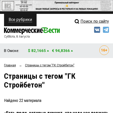
Все рубрики
Поиск по сайту
ПОЛИТИКА
Свежий выпуск
Медиа
ФИНАНСЫ
Суббота, 8 Августа
Кто есть кто
НЕДВИЖИМОСТЬ
В Омске:
$ 82,1665
€ 94,8366
Интервью
БИЗНЕС
Главная
→
Страницы c тегом "ГК Стройбетон"
Мнения
ОБЩЕСТВО
Страницы c тегом "ГК
Рейтинги
ЗАКОН
Стройбетон"
Блоги
НОВОСТИ КОМПАНИЙ
Архив
Найдено
22
материала
ПРОИСШЕСТВИЯ
«Есть люди, которые думают, что надо нас поджать
СТИЛЬ ЖИЗНИ