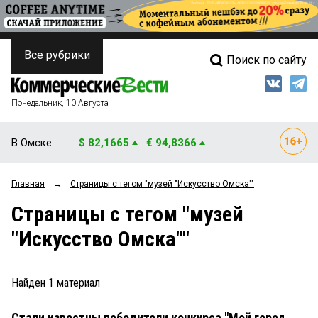
Все рубрики
Поиск по сайту
ПОЛИТИКА
Свежий выпуск
Медиа
ФИНАНСЫ
Понедельник, 10 Августа
Кто есть кто
НЕДВИЖИМОСТЬ
В Омске:
$ 82,1665
€ 94,8366
Интервью
БИЗНЕС
Главная
→
Страницы c тегом "музей "Искусство Омска""
Мнения
ОБЩЕСТВО
Страницы c тегом "музей
Рейтинги
ЗАКОН
"Искусство Омска""
Блоги
НОВОСТИ КОМПАНИЙ
Архив
Найден
1
материал
ПРОИСШЕСТВИЯ
Стали известны победители конкурса "Мой город.
СТИЛЬ ЖИЗНИ