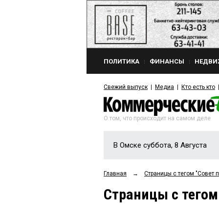
ПОЛИТИКА
ФИНАНСЫ
НЕДВИ
Свежий выпуск
Медиа
Кто есть кто
О том, что происходит на самом деле
В Омске суббота, 8 Августа
Главная
→
Страницы c тегом "Совет 
Страницы c тегом