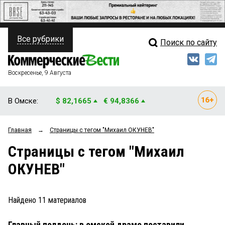
Все рубрики
Поиск по сайту
ПОЛИТИКА
Свежий выпуск
Медиа
ФИНАНСЫ
Воскресенье, 9 Августа
Кто есть кто
НЕДВИЖИМОСТЬ
В Омске:
$ 82,1665
€ 94,8366
Интервью
БИЗНЕС
Главная
→
Страницы c тегом "Михаил ОКУНЕВ"
Мнения
ОБЩЕСТВО
Страницы c тегом "Михаил
Рейтинги
ЗАКОН
ОКУНЕВ"
Блоги
НОВОСТИ КОМПАНИЙ
Архив
Найдено
11
материалов
ПРОИСШЕСТВИЯ
Главный полдень: в омской драме поставили
СТИЛЬ ЖИЗНИ