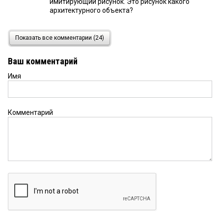
имитирующий рисунок. Это рисунок какого
архитектурного объекта?
Ирина
3 апреля 2025 в 11:12:
Показать все комментарии (24)
Ну, это мать и жена, о которой говорят, во-
первых. Вполне допустимо было этот образ
Ваш комментарий
«материлизовать». Во-вторых, это как бы такой
персонаж от театра, который читает какие-то
Имя
ремарки. Тоже вполне допустимый ход и сто раз
использованный. Я не понимаю, что
докапываться? Вам не нравится — не нравится.
Другим нравится — нравится. Это нормально. Все
Комментарий
высказались. Ну и что продолжать настаивать?
Не думаю, что кто-то пересмотрит свою позицию
и примет вашу. Я точно нет. Даже не буду больше
спорить
Анастасия
2 апреля 2025 в 16:10:
Ирина, но «по мотивам» тоже не написано. И если
поверить Вам, что всё как в пьесе, только
немножко сокращено, то кого играет артистка
Герасимова. Ваша версия?