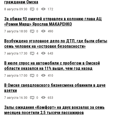
гражданам Омска
совместной работы современного драматурга,
чтобы тот на сюжетный ход, заимствованный у
8 августа 09:30
0
172
классика написал их совместную пьесу. Если не
пишет сам. А упражняться на творчестве
За обман 93 омичей отправлен в колонию глава АЦ
совершенно не близкого тебе художника..
«Ромни Марш» Ярослав МАКАРЕНКО
Достойно ли это? Или постмодернизм пожиже
станет?
7 августа 18:00
0
490
Возбуждено уголовное дело по ДТП, где были сбиты
Андрей
31 марта 2025 в 14:52:
семь человек на «островке безопасности»
Анастасия, вы не поняли. Никто ни на ком не
7 августа 17:30
4
643
паразитирует. Пьесы пишутся для многоразовых
постановок и глупо савить каждый раз
В июле спрос на автомобили с пробегом в Омской
одинаково. Драматурги, да и зрители, должны
области оказался на 11% выше, чем год назад
быть к этому готовы. Другое дело понравилось —
не понравилось, но это уже субъективно. И что за
7 августа 17:00
0
410
наивное заявление: пусть режиссер сам
напишет?)) У каждого свои задачи. Драматург
В Омске свердловского бизнесмена обвинили в даче
пишет, режиссер ставит так, КАК ОН ВИДИТ. Не
взятки
совпало с вами — ну, извините.
7 августа 16:30
0
653
Анастасия
31 марта 2025 в 13:55:
Залы ожидания «Комфорт» на двух вокзалах за семь
месяцев посетили 2,5 тысячи пассажиров
Андрей, а почему режиссеру не написать свою
пьесу и не поставить? Почему нужно