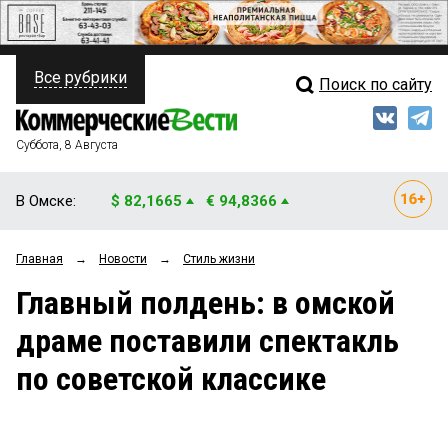
Все рубрики
Поиск по сайту
ПОЛИТИКА
Свежий выпуск
Медиа
ФИНАНСЫ
Суббота, 8 Августа
Кто есть кто
НЕДВИЖИМОСТЬ
В Омске:
$ 82,1665
€ 94,8366
Интервью
БИЗНЕС
Главная
→
Новости
→
Стиль жизни
Мнения
ОБЩЕСТВО
Главный полдень: в омской
Рейтинги
ЗАКОН
драме поставили спектакль
Блоги
НОВОСТИ КОМПАНИЙ
по советской классике
Архив
ПРОИСШЕСТВИЯ
СТИЛЬ ЖИЗНИ