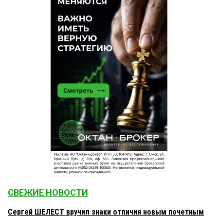
А умение... Ну, вы, видимо, считаете, что такая
вся из себя театралка, а все остальные дичь
дремучая, так должен вас огорчить: это не так.
Для меня театр — это интерпретация. Поэтому
мне не интересно видеть на сцене буквально то,
что написано.
Анастасия
1 апреля 2025 в 12:06:
Андрей, подскажите Ваш род занятий, если у Вас
есть время, желание и даже умение тупо читать
пьесы. Надеюсь, это не коммерческая тайна.
Андрей
1 апреля 2025 в 09:33:
Анастасия, почему не близкого? Значит, чем-то
близкого, чем-то зацепил, раз берет. Но это ЕГО
прочтение, каждый видит в любой вещи что-то
свое. И вот мне, например, в театре интересно
именно, как увидел ту или иную пьесу
постановщик. Тупо прочитать текст я и сам могу.
СВЕЖИЕ НОВОСТИ
Анастасия
31 марта 2025 в 19:26:
Сергей ШЕЛЕСТ вручил знаки отличия новым почетным
Андрей, режиссер может пригласить для