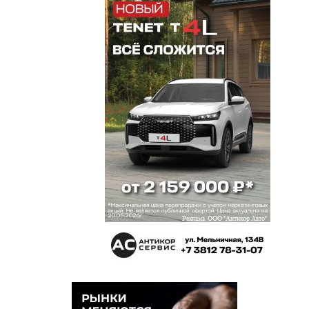
Анастасия
2 апреля 2025 в 10:07:
Андрей, добрый день. Вы любите одно, а другие
— другое. Так это задача рекламно-
информационной кампании — объяснить людям,
что их ждет. Приведу пример из практики Театра
драмы. Режиссер Роман Габриа сочиняет свои
постановки, переиначивая и классика Уильямса,
и современника Санаева. Он по линии
интерпретации. Так на афише и написано
Авторский спектакль режиссера Романа Габриа.
Кто хочет идет, кто хочет не идет. Наверное,
кому-то не понравились его спектакли, но никто
его и театр не упрекал, что зазывали на одно. а
по факту — другое. Специфическое ведение
бизнеса.
Андрей
1 апреля 2025 в 23:17:
Не тайна. Занимаюсь бизнесом. Но дело не в
роде занятий. Любой образованный человек
должен читать книги, а уж пьесы, романы или что
другое — его личное предпочтение. Свободное
время есть у всех. Странно, что вас это удивляет.