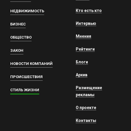
Горожанин
28 марта 2025 в 16:41:
Прекрасный Омский Драм, поставил очередной
Кто есть кто
НЕДВИЖИМОСТЬ
опус модернового режиссёра. Затейливые
декорации,великолепные костюмы, добротные
Интервью
БИЗНЕС
актерские работы( правда, г-н Окунев стал
настолько скучным со своим однообразным
безэмоциональным речитативом), но спектакль
Мнения
ОБЩЕСТВО
не цепляет. Депрессивные персонажи,
маленький мещанский мирок, не один из героев
Рейтинги
ЗАКОН
не вызывает сопереживания. Какие-то
ходульные аватары. Почему выбрана эта пьеса,
Блоги
известного советского драматурга? Наверное
НОВОСТИ КОМПАНИЙ
очень насущна в нынешний век, стремительной
жизни. Больше нечего автору пьесы предложить
Архив
ПРОИСШЕСТВИЯ
зрителю. Впрочем, и сам автор выйдя в день
премьеры на поклоны к праздничной одетой
Размещение
публике, в затрапезном виде( мятая, растянутая
СТИЛЬ ЖИЗНИ
футболка и такие же штаны( брюками назвать не
рекламы
могу)), показал суть своих исканий на сцене.
Спасибо, но не браво.
О проекте
Контакты