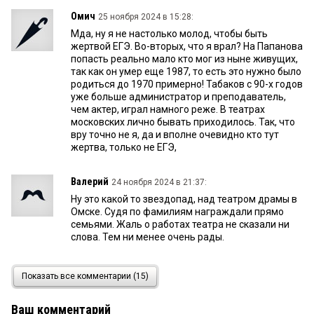
Омич
25 ноября 2024 в 15:28:
Мда, ну я не настолько молод, чтобы быть
жертвой ЕГЭ. Во-вторых, что я врал? На Папанова
попасть реально мало кто мог из ныне живущих,
так как он умер еще 1987, то есть это нужно было
родиться до 1970 примерно! Табаков с 90-х годов
уже больше администратор и преподаватель,
чем актер, играл намного реже. В театрах
московских лично бывать приходилось. Так, что
вру точно не я, да и вполне очевидно кто тут
жертва, только не ЕГЭ,
Валерий
24 ноября 2024 в 21:37:
Ну это какой то звездопад, над театром драмы в
Омске. Судя по фамилиям награждали прямо
семьями. Жаль о работах театра не сказали ни
слова. Тем ни менее очень рады.
113
22 ноября 2024 в 19:12:
Показать все комментарии (15)
Артисты Драмы заслужили этих наград. Они
известны омскому зрителю.Особенно рад за
Ваш комментарий