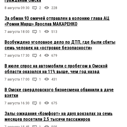
гражданам Омска
8 августа 09:30
2
228
За обман 93 омичей отправлен в колонию глава АЦ
«Ромни Марш» Ярослав МАКАРЕНКО
7 августа 18:00
1
513
Возбуждено уголовное дело по ДТП, где были сбиты
семь человек на «островке безопасности»
7 августа 17:30
4
679
В июле спрос на автомобили с пробегом в Омской
области оказался на 11% выше, чем год назад
7 августа 17:00
1
431
В Омске свердловского бизнесмена обвинили в даче
взятки
7 августа 16:30
0
675
Залы ожидания «Комфорт» на двух вокзалах за семь
месяцев посетили 2,5 тысячи пассажиров