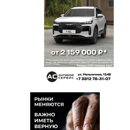
лично ты с их участием. И в какие даты?
Омич
22 ноября 2024 в 14:23:
Мда, этих знали не только из-за телевизора. Эти
и в театре долго и много блистали.
Мда
22 ноября 2024 в 12:25:
михаил Перечисленных тобой знали потому что
они были в телевизоре. А это театр. Попроси
мамку сводить тебя хоть раз в театр.
Омич
22 ноября 2024 в 11:56:
Валерия Алексеева — это Валерия Прокоп? Она
сменила фамилию снова?
Михаил
22 ноября 2024 в 11:45:
Конечно, я поздравляю людей с присвоением
почетных званий, но хотелось бы, чтобы (если ты
народный артист) тебя знал народ России. Как,
например, Папанова или Табакова..