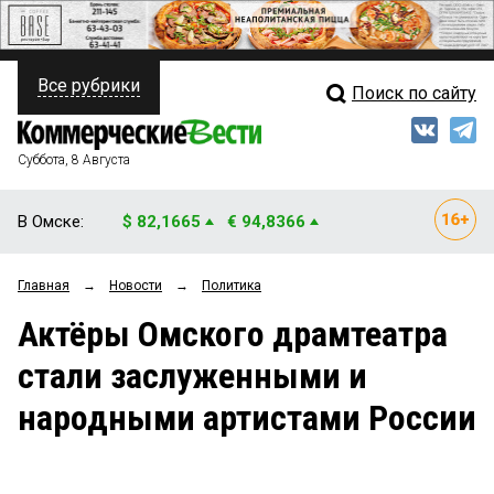
Все рубрики
Поиск по сайту
ПОЛИТИКА
Свежий выпуск
Медиа
ФИНАНСЫ
Суббота, 8 Августа
Кто есть кто
НЕДВИЖИМОСТЬ
В Омске:
$ 82,1665
€ 94,8366
Интервью
БИЗНЕС
Главная
→
Новости
→
Политика
Мнения
ОБЩЕСТВО
Актёры Омского драмтеатра
Рейтинги
ЗАКОН
стали заслуженными и
Блоги
НОВОСТИ КОМПАНИЙ
народными артистами России
Архив
ПРОИСШЕСТВИЯ