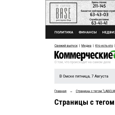
ПОЛИТИКА
ФИНАНСЫ
НЕДВИ
Свежий выпуск
Медиа
Кто есть кто
О том, что происходит на самом деле
В Омске пятница, 7 Августа
Главная
→
Страницы c тегом "LABEL
Страницы c тего