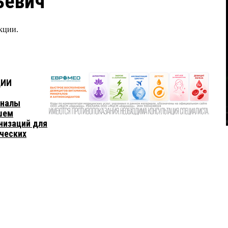
ьевич
кции.
ЦИИ
оналы
шем
низаций для
ческих