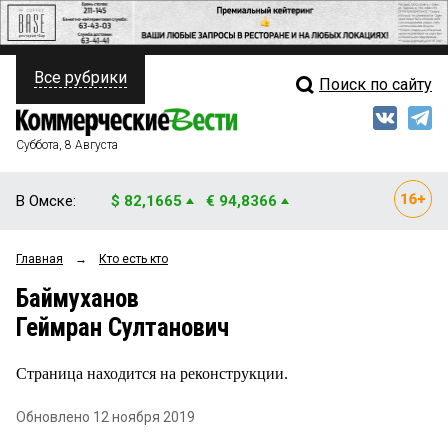
Все рубрики
Поиск по сайту
ПОЛИТИКА
Свежий выпуск
Медиа
ФИНАНСЫ
Суббота, 8 Августа
Кто есть кто
НЕДВИЖИМОСТЬ
В Омске:
$ 82,1665
€ 94,8366
Интервью
БИЗНЕС
Главная
→
Кто есть кто
Мнения
ОБЩЕСТВО
Баймуханов
Рейтинги
ЗАКОН
Геймран Султанович
Блоги
НОВОСТИ КОМПАНИЙ
Страница находится на реконструкции.
Архив
ПРОИСШЕСТВИЯ
Обновлено 12 ноября 2019
СТИЛЬ ЖИЗНИ