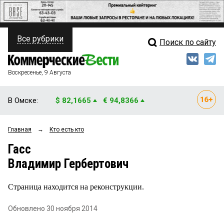
Все рубрики
Поиск по сайту
ПОЛИТИКА
Свежий выпуск
Медиа
ФИНАНСЫ
Воскресенье, 9 Августа
Кто есть кто
НЕДВИЖИМОСТЬ
В Омске:
$ 82,1665
€ 94,8366
Интервью
БИЗНЕС
Главная
→
Кто есть кто
Мнения
ОБЩЕСТВО
Гасс
Рейтинги
ЗАКОН
Владимир Гербертович
Блоги
НОВОСТИ КОМПАНИЙ
Страница находится на реконструкции.
Архив
ПРОИСШЕСТВИЯ
Обновлено 30 ноября 2014
СТИЛЬ ЖИЗНИ