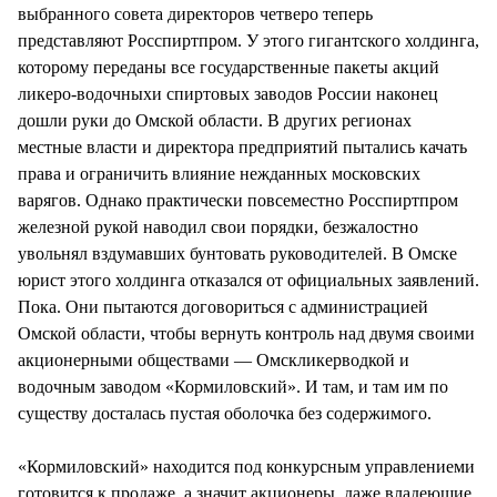
выбранного совета директоров четверо теперь
представляют Росспиртпром. У этого гигантского холдинга,
которому переданы все государственные пакеты акций
ликеро-водочныхи спиртовых заводов России наконец
дошли руки до Омской области. В других регионах
местные власти и директора предприятий пытались качать
права и ограничить влияние нежданных московских
варягов. Однако практически повсеместно Росспиртпром
железной рукой наводил свои порядки, безжалостно
увольнял вздумавших бунтовать руководителей. В Омске
юрист этого холдинга отказался от официальных заявлений.
Пока. Они пытаются договориться с администрацией
Омской области, чтобы вернуть контроль над двумя своими
акционерными обществами — Омскликерводкой и
водочным заводом «Кормиловский». И там, и там им по
существу досталась пустая оболочка без содержимого.
«Кормиловский» находится под конкурсным управлениеми
готовится к продаже, а значит акционеры, даже владеющие