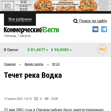
Все рубрики
Поиск по сайту
ПОЛИТИКА
Свежий выпуск
Медиа
ФИНАНСЫ
Пятница, 7 Августа
Кто есть кто
НЕДВИЖИМОСТЬ
В Омске:
$ 81,4077
€ 94,0585
Интервью
БИЗНЕС
Главная
→
Архив газеты
→
№ 24
Мнения
ОБЩЕСТВО
Течет река Водка
Рейтинги
ЗАКОН
Блоги
НОВОСТИ КОМПАНИЙ
Архив
10 июля 2001 14:10
0
2928
ПРОИСШЕСТВИЯ
25 мая 2001 года в Омском районе было зарегистрировано