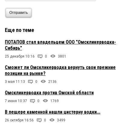
Отправить
Еще по теме
ПОТАПОВ стал владельцем ООО "Омскликерводка-
Сибирь"
25 декабря 10:16
0
3801
Сможет ли Омскликерводка вернуть свои прежние
позиции на рынке?
3 мая 11:13
0
2136
Омскликерводка против Омской области
7 июня 10:37
0
1769
В пещере каменной нашли цистерну водки...
26 октября 16:56
0
3499