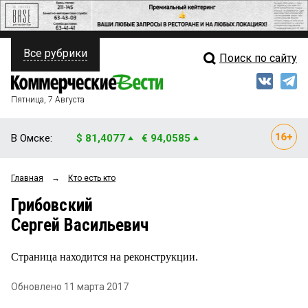
Все рубрики
Поиск по сайту
ПОЛИТИКА
Свежий выпуск
Медиа
ФИНАНСЫ
Пятница, 7 Августа
Кто есть кто
НЕДВИЖИМОСТЬ
В Омске:
$ 81,4077
€ 94,0585
Интервью
БИЗНЕС
Главная
→
Кто есть кто
Мнения
ОБЩЕСТВО
Грибовский
Рейтинги
ЗАКОН
Сергей Васильевич
Блоги
НОВОСТИ КОМПАНИЙ
Страница находится на реконструкции.
Архив
ПРОИСШЕСТВИЯ
Обновлено 11 марта 2017
СТИЛЬ ЖИЗНИ