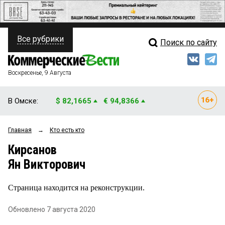
Все рубрики
Поиск по сайту
ПОЛИТИКА
Свежий выпуск
Медиа
ФИНАНСЫ
Воскресенье, 9 Августа
Кто есть кто
НЕДВИЖИМОСТЬ
В Омске:
$ 82,1665
€ 94,8366
Интервью
БИЗНЕС
Главная
→
Кто есть кто
Мнения
ОБЩЕСТВО
Кирсанов
Рейтинги
ЗАКОН
Ян Викторович
Блоги
НОВОСТИ КОМПАНИЙ
Страница находится на реконструкции.
Архив
ПРОИСШЕСТВИЯ
Обновлено 7 августа 2020
СТИЛЬ ЖИЗНИ