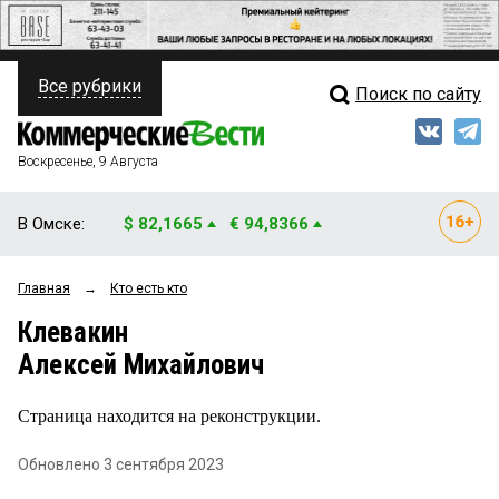
Все рубрики
Поиск по сайту
ПОЛИТИКА
Свежий выпуск
Медиа
ФИНАНСЫ
Воскресенье, 9 Августа
Кто есть кто
НЕДВИЖИМОСТЬ
В Омске:
$ 82,1665
€ 94,8366
Интервью
БИЗНЕС
Главная
→
Кто есть кто
Мнения
ОБЩЕСТВО
Клевакин
Рейтинги
ЗАКОН
Алексей Михайлович
Блоги
НОВОСТИ КОМПАНИЙ
Страница находится на реконструкции.
Архив
ПРОИСШЕСТВИЯ
Обновлено 3 сентября 2023
СТИЛЬ ЖИЗНИ