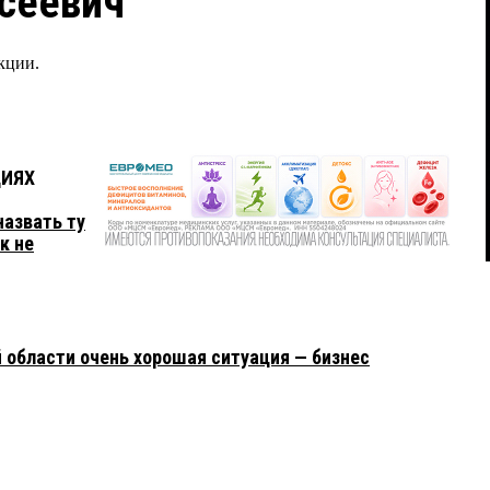
сеевич
кции.
ЦИЯХ
азвать ту
к не
 области очень хорошая ситуация — бизнес