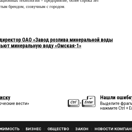
ционных технологий – предприятие, более сорока лет
ым брендом, созвучным с городом.
директор ОАО «Завод розлива минеральной воды
пьют минеральную воду «Омская-1»
иску
Нашли ошибк
рческие вести»
Выделите фрагм
нажмите Ctrl + E
ЖИМОСТЬ
БИЗНЕС
ОБЩЕСТВО
ЗАКОН
НОВОСТИ КОМПАН