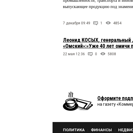
промышленности, транспорта и иннова
выпускающее продукцию под знаменит
7 декабря 09:49
1
4854
Леонид КОСЫХ, генеральный 
«Омский»:«Уже 40 лет омичи 
22 мая 12:36
0
5808
Оформите подп
на газету «Комме
ПОЛИТИКА
ФИНАНСЫ
НЕДВИ