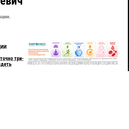
ьевич
кции.
ЦИИ
точно три-
идеть