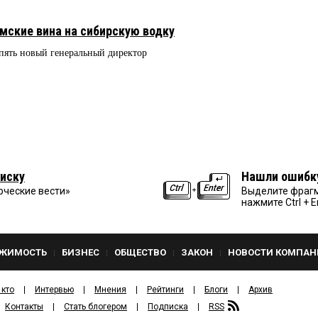
мские вина на сибирскую водку
пять новый генеральный директор
иску
Нашли ошибк
рческие вести»
Выделите фрагм
нажмите Ctrl + E
ЖИМОСТЬ
БИЗНЕС
ОБЩЕСТВО
ЗАКОН
НОВОСТИ КОМПАН
 кто
Интервью
Мнения
Рейтинги
Блоги
Архив
Контакты
Стать блогером
Подписка
RSS