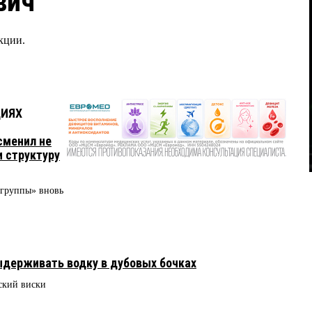
вич
кции.
ЦИЯХ
сменил не
и структуру
 группы» вновь
ыдерживать водку в дубовых бочках
ский виски