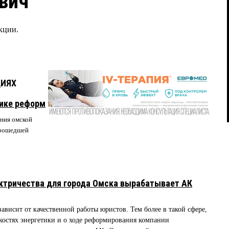
вич
кции.
ЦИЯХ
пике реформ
ния омской
прошедшей
ктричества для города Омска вырабатывает АК
висит от качественной работы юристов. Тем более в такой сфере,
костях энергетики и о ходе реформирования компании