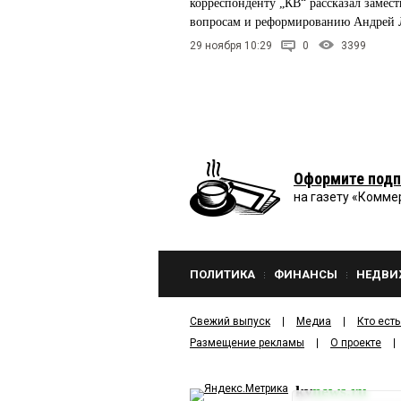
корреспонденту „КВ“ рассказал замес
вопросам и реформированию Андре
29 ноября 10:29
0
3399
Оформите подп
на газету «Комме
ПОЛИТИКА
ФИНАНСЫ
НЕДВИ
Свежий выпуск
Медиа
Кто есть
Размещение рекламы
О проекте
kv
news.ru