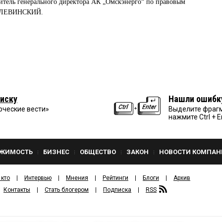
титель генерального директора АК „Омскэнерго“ по правовым
й ЛЕВИНСКИЙ.
иску
Нашли ошибк
рческие вести»
Выделите фрагм
нажмите Ctrl + E
ЖИМОСТЬ
БИЗНЕС
ОБЩЕСТВО
ЗАКОН
НОВОСТИ КОМПАН
 кто
Интервью
Мнения
Рейтинги
Блоги
Архив
Контакты
Стать блогером
Подписка
RSS