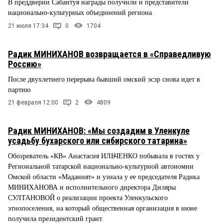
В преддверии Сабантуя награды получили и представители
национально-культурных объединений региона
21 июля 17:34
0
1704
Радик МИНИХАНОВ возвращается в «Справедливую
Россию»
После двухлетнего перерыва бывший омский эсэр снова идет в
партию
21 февраля 12:00
2
4809
Радик МИНИХАНОВ: «Мы создадим в Уленкуле
усадьбу бухарского или сибирского татарина»
Обозреватель «КВ» Анастасия ИЛЬЧЕНКО побывала в гостях у
Региональной татарской национально-культурной автономии
Омской области «Маданият» и узнала у ее председателя Радика
МИНИХАНОВА и исполнительного директора Диляры
СУЛТАНОВОЙ о реализации проекта Уленкульского
этнопоселения, на который общественная организация в июне
получила президентский грант.