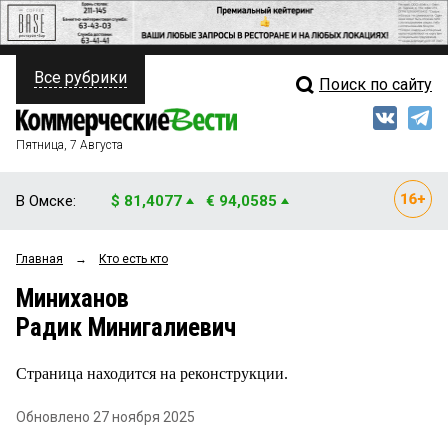
Все рубрики
Поиск по сайту
ПОЛИТИКА
Свежий выпуск
Медиа
ФИНАНСЫ
Пятница, 7 Августа
Кто есть кто
НЕДВИЖИМОСТЬ
В Омске:
$ 81,4077
€ 94,0585
Интервью
БИЗНЕС
Главная
→
Кто есть кто
Мнения
ОБЩЕСТВО
Миниханов
Рейтинги
ЗАКОН
Радик Минигалиевич
Блоги
НОВОСТИ КОМПАНИЙ
Страница находится на реконструкции.
Архив
ПРОИСШЕСТВИЯ
Обновлено 27 ноября 2025
СТИЛЬ ЖИЗНИ