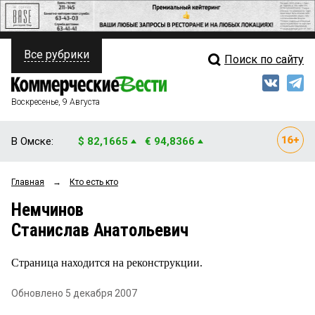
Все рубрики
Поиск по сайту
ПОЛИТИКА
Свежий выпуск
Медиа
ФИНАНСЫ
Воскресенье, 9 Августа
Кто есть кто
НЕДВИЖИМОСТЬ
В Омске:
$ 82,1665
€ 94,8366
Интервью
БИЗНЕС
Главная
→
Кто есть кто
Мнения
ОБЩЕСТВО
Немчинов
Рейтинги
ЗАКОН
Станислав Анатольевич
Блоги
НОВОСТИ КОМПАНИЙ
Страница находится на реконструкции.
Архив
ПРОИСШЕСТВИЯ
Обновлено 5 декабря 2007
СТИЛЬ ЖИЗНИ