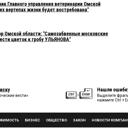
ик Главного управления ветеринарии Омской
ех вертепах жизни будет востребована"
р Омской области: "Самозабвенные московские
ести цветок к гробу УЛЬЯНОВА"
иску
Нашли ошибк
рческие вести»
Выделите фрагм
нажмите Ctrl + E
ЖИМОСТЬ
БИЗНЕС
ОБЩЕСТВО
ЗАКОН
НОВОСТИ КОМПАН