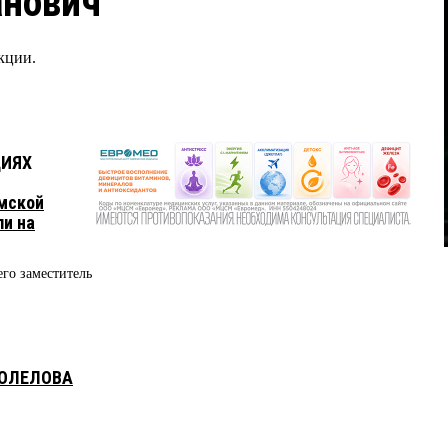
анович
кции.
ЦИЯХ
Омской
и на
его заместитель
КОЛЕЛОВА