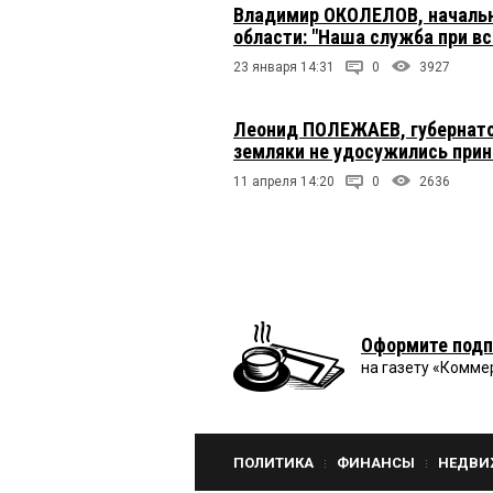
Владимир ОКОЛЕЛОВ, начальн
области: "Наша служба при вс
23 января 14:31
0
3927
Леонид ПОЛЕЖАЕВ, губернато
земляки не удосужились прин
11 апреля 14:20
0
2636
Оформите подп
на газету «Комме
ПОЛИТИКА
ФИНАНСЫ
НЕДВИ