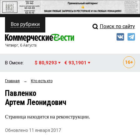
Все рубрики
Поиск по сайту
ПОЛИТИКА
Свежий выпуск
Медиа
ФИНАНСЫ
Четверг, 6 Августа
Кто есть кто
НЕДВИЖИМОСТЬ
В Омске:
$ 80,9293
€ 93,1901
Интервью
БИЗНЕС
Главная
→
Кто есть кто
Мнения
ОБЩЕСТВО
Павленко
Рейтинги
ЗАКОН
Артем Леонидович
Блоги
НОВОСТИ КОМПАНИЙ
Страница находится на реконструкции.
Архив
ПРОИСШЕСТВИЯ
Обновлено 11 января 2017
СТИЛЬ ЖИЗНИ