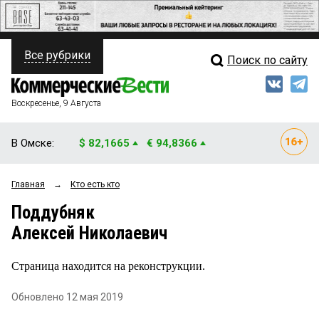
Все рубрики
Поиск по сайту
ПОЛИТИКА
Свежий выпуск
Медиа
ФИНАНСЫ
Воскресенье, 9 Августа
Кто есть кто
НЕДВИЖИМОСТЬ
В Омске:
$ 82,1665
€ 94,8366
Интервью
БИЗНЕС
Главная
→
Кто есть кто
Мнения
ОБЩЕСТВО
Поддубняк
Рейтинги
ЗАКОН
Алексей Николаевич
Блоги
НОВОСТИ КОМПАНИЙ
Страница находится на реконструкции.
Архив
ПРОИСШЕСТВИЯ
Обновлено 12 мая 2019
СТИЛЬ ЖИЗНИ