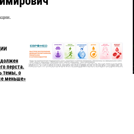
димирович
кции.
ЦИИ
 должен
го перста.
ь темы, о
се меньше»