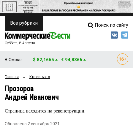
Все рубрики
Поиск по сайту
ПОЛИТИКА
Свежий выпуск
Медиа
ФИНАНСЫ
Суббота, 8 Августа
Кто есть кто
НЕДВИЖИМОСТЬ
В Омске:
$ 82,1665
€ 94,8366
Интервью
БИЗНЕС
Главная
→
Кто есть кто
Мнения
ОБЩЕСТВО
Прозоров
Рейтинги
ЗАКОН
Андрей Иванович
Блоги
НОВОСТИ КОМПАНИЙ
Страница находится на реконструкции.
Архив
ПРОИСШЕСТВИЯ
Обновлено 2 сентября 2021
СТИЛЬ ЖИЗНИ