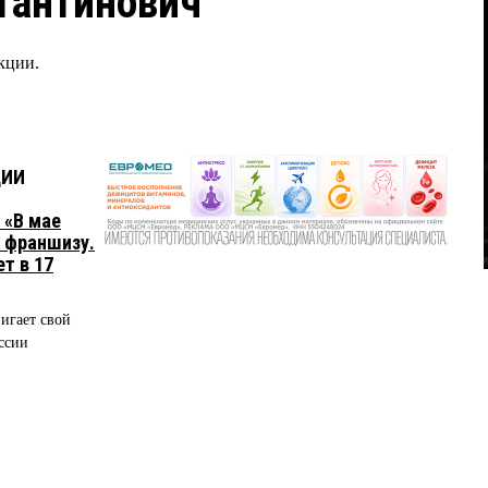
тантинович
кции.
ЦИИ
 «В мае
ю франшизу.
т в 17
игает свой
ссии