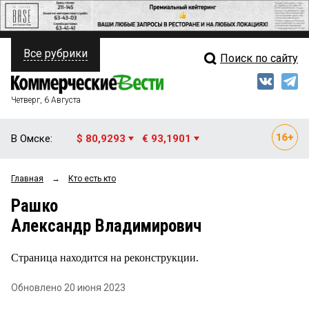
Все рубрики
Поиск по сайту
ПОЛИТИКА
Свежий выпуск
Медиа
ФИНАНСЫ
Четверг, 6 Августа
Кто есть кто
НЕДВИЖИМОСТЬ
В Омске:
$ 80,9293
€ 93,1901
Интервью
БИЗНЕС
Главная
→
Кто есть кто
Мнения
ОБЩЕСТВО
Рашко
Рейтинги
ЗАКОН
Александр Владимирович
Блоги
НОВОСТИ КОМПАНИЙ
Страница находится на реконструкции.
Архив
ПРОИСШЕСТВИЯ
Обновлено 20 июня 2023
СТИЛЬ ЖИЗНИ