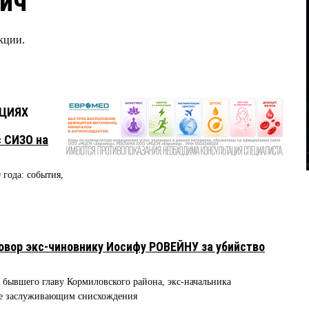
ич
кции.
АЦИЯХ
с СИЗО на
 года: события,
овор экс-чиновнику Иосифу РОВЕЙНУ за убийство
 бывшего главу Кормиловского района, экс-начальника
е заслуживающим снисхождения