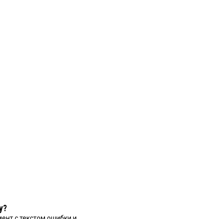
у?
ент с текстом ошибки и