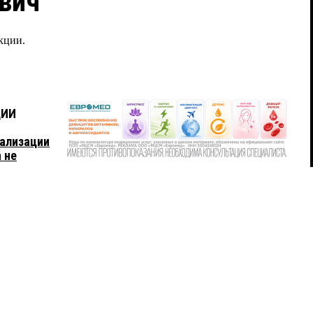
вич
кции.
ЦИИ
тализации
 не