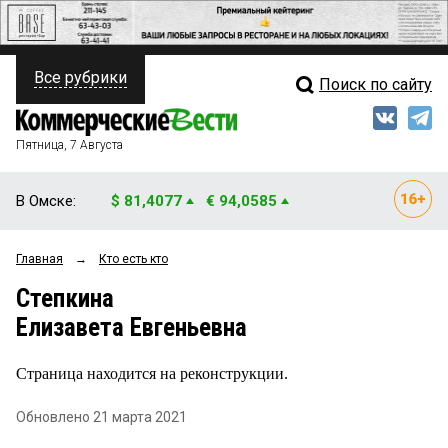
Все рубрики
Поиск по сайту
ПОЛИТИКА
Свежий выпуск
Медиа
ФИНАНСЫ
Пятница, 7 Августа
Кто есть кто
НЕДВИЖИМОСТЬ
В Омске:
$ 81,4077
€ 94,0585
Интервью
БИЗНЕС
Главная
→
Кто есть кто
Мнения
ОБЩЕСТВО
Степкина
Рейтинги
ЗАКОН
Елизавета Евгеньевна
Блоги
НОВОСТИ КОМПАНИЙ
Страница находится на реконструкции.
Архив
ПРОИСШЕСТВИЯ
Обновлено 21 марта 2021
СТИЛЬ ЖИЗНИ