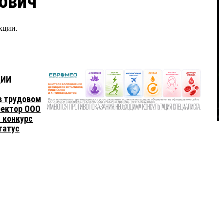
ович
кции.
ЦИИ
в трудовом
ректор ООО
и конкурс
татус