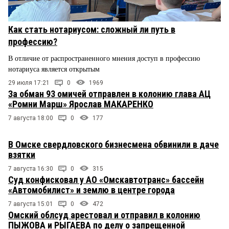
Как стать нотариусом: сложный ли путь в
профессию?
В отличие от распространенного мнения доступ в профессию
нотариуса является открытым
29 июля 17:21
0
1969
За обман 93 омичей отправлен в колонию глава АЦ
«Ромни Марш» Ярослав МАКАРЕНКО
7 августа 18:00
0
177
В Омске свердловского бизнесмена обвинили в даче
взятки
7 августа 16:30
0
315
Суд конфисковал у АО «Омскавтотранс» бассейн
«Автомобилист» и землю в центре города
7 августа 15:01
0
472
Омский облсуд арестовал и отправил в колонию
ПЫЖОВА и РЫГАЕВА по делу о запрещенной