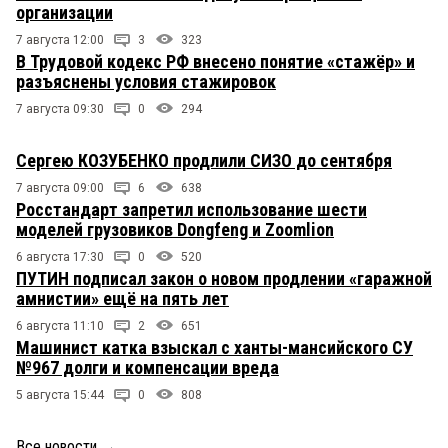
организации
7 августа 12:00
3
323
В Трудовой кодекс РФ внесено понятие «стажёр» и
разъяснены условия стажировок
7 августа 09:30
0
294
Сергею КОЗУБЕНКО продлили СИЗО до сентября
7 августа 09:00
6
638
Росстандарт запретил использование шести
моделей грузовиков Dongfeng и Zoomlion
6 августа 17:30
0
520
ПУТИН подписал закон о новом продлении «гаражной
амнистии» ещё на пять лет
6 августа 11:10
2
651
Машинист катка взыскал с ханты-мансийского СУ
№967 долги и компенсации вреда
5 августа 15:44
0
808
Все новости
→