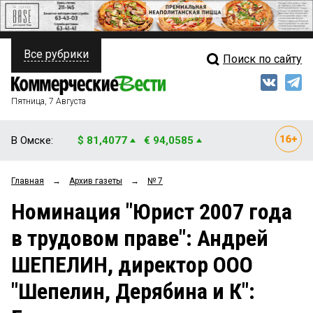
Все рубрики
Поиск по сайту
ПОЛИТИКА
Свежий выпуск
Медиа
ФИНАНСЫ
Пятница, 7 Августа
Кто есть кто
НЕДВИЖИМОСТЬ
В Омске:
$ 81,4077
€ 94,0585
Интервью
БИЗНЕС
Главная
→
Архив газеты
→
№ 7
Мнения
ОБЩЕСТВО
Номинация "Юрист 2007 года
Рейтинги
ЗАКОН
в трудовом праве": Андрей
Блоги
НОВОСТИ КОМПАНИЙ
ШЕПЕЛИН, директор ООО
Архив
ПРОИСШЕСТВИЯ
"Шепелин, Дерябина и К":